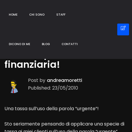
HOME
CHI SONO
STAFF
Blog
DICONO DI ME
BLOG
CONTATTI
Un’idea per la nuova
finanziaria!
Post by
andreamoretti
Published: 23/05/2010
Una tassa sull’uso della parola “urgente”!
Sto seriamente pensando di applicare una specie di
tassa ai miei clienti sull’uso della parola “urgente”.